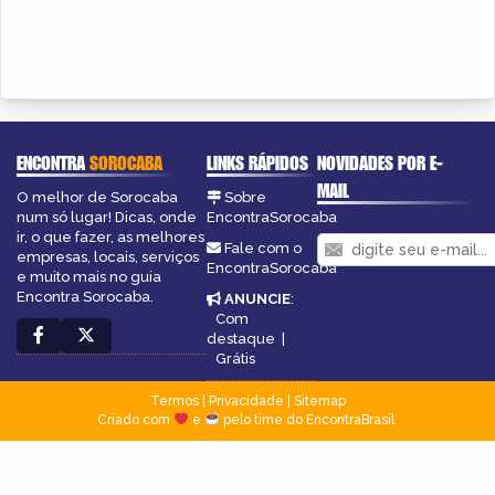
ENCONTRA
SOROCABA
LINKS RÁPIDOS
NOVIDADES POR E-
MAIL
O melhor de Sorocaba
Sobre
num só lugar! Dicas, onde
EncontraSorocaba
ir, o que fazer, as melhores
Fale com o
empresas, locais, serviços
EncontraSorocaba
e muito mais no guia
Encontra Sorocaba.
ANUNCIE
:
Com
destaque
|
Grátis
Termos
|
Privacidade
|
Sitemap
Criado com
e
pelo time do EncontraBrasil