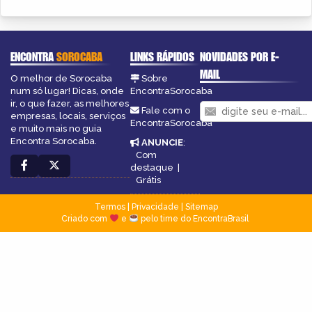
ENCONTRA
SOROCABA
LINKS RÁPIDOS
NOVIDADES POR E-
MAIL
O melhor de Sorocaba
Sobre
num só lugar! Dicas, onde
EncontraSorocaba
ir, o que fazer, as melhores
Fale com o
empresas, locais, serviços
EncontraSorocaba
e muito mais no guia
Encontra Sorocaba.
ANUNCIE
:
Com
destaque
|
Grátis
Termos
|
Privacidade
|
Sitemap
Criado com
e
pelo time do EncontraBrasil