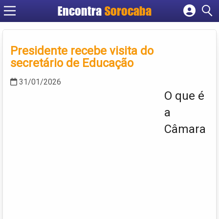
Encontra
Sorocaba
Cadastrar empresa
Fazer login
Presidente recebe visita do
Criar conta
secretário de Educação
31/01/2026
O que é
a
Câmara