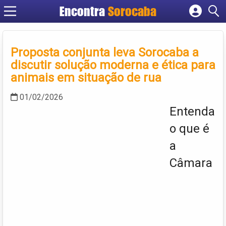
Encontra
Sorocaba
Cadastrar empresa
Fazer login
Proposta conjunta leva Sorocaba a
Criar conta
discutir solução moderna e ética para
animais em situação de rua
01/02/2026
Entenda
o que é
a
Câmara