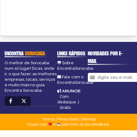
ENCONTRA
SOROCABA
LINKS RÁPIDOS
NOVIDADES POR E-
MAIL
O melhor de Sorocaba
Sobre
num só lugar! Dicas, onde
EncontraSorocaba
ir, o que fazer, as melhores
Fale com o
empresas, locais, serviços
EncontraSorocaba
e muito mais no guia
Encontra Sorocaba.
ANUNCIE
:
Com
destaque
|
Grátis
Termos
|
Privacidade
|
Sitemap
Criado com
e
pelo time do EncontraBrasil