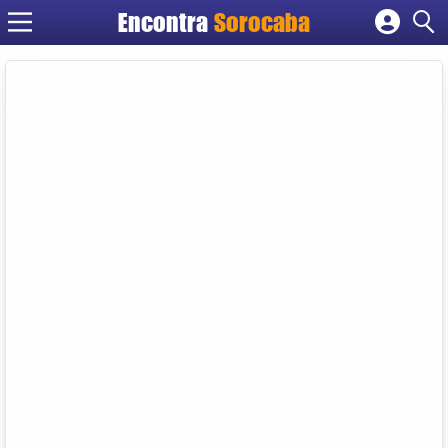
Encontra
Sorocaba
Cadastrar empresa
Fazer login
Criar conta