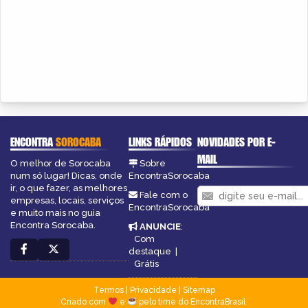
ENCONTRA
SOROCABA
LINKS RÁPIDOS
NOVIDADES POR E-
MAIL
O melhor de Sorocaba
Sobre
num só lugar! Dicas, onde
EncontraSorocaba
ir, o que fazer, as melhores
Fale com o
empresas, locais, serviços
EncontraSorocaba
e muito mais no guia
Encontra Sorocaba.
ANUNCIE
:
Com
destaque
|
Grátis
Termos
|
Privacidade
|
Sitemap
Criado com
e
pelo time do EncontraBrasil