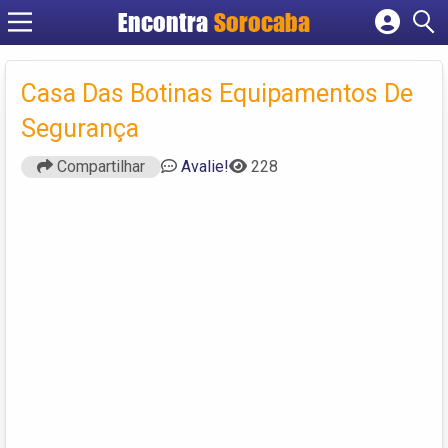
Encontra
Sorocaba
Cadastrar empresa
Fazer login
Casa Das Botinas Equipamentos De
Criar conta
Segurança
Compartilhar
Avalie!
228