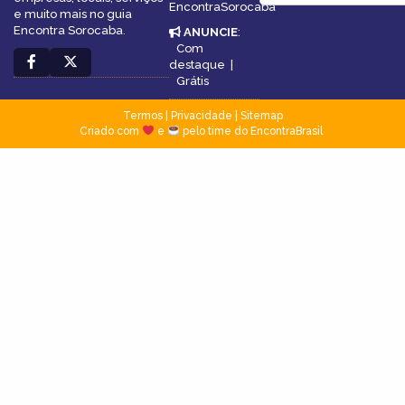
EncontraSorocaba
e muito mais no guia
Encontra Sorocaba.
ANUNCIE
:
Com
destaque
|
Grátis
Termos
|
Privacidade
|
Sitemap
Criado com
e
pelo time do EncontraBrasil