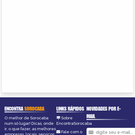
ENCONTRA
SOROCABA
LINKS RÁPIDOS
NOVIDADES POR E-
MAIL
O melhor de Sorocaba
Sobre
num só lugar! Dicas, onde
EncontraSorocaba
ir, o que fazer, as melhores
Fale com o
empresas, locais, serviços