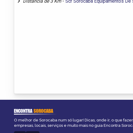
Distância de 3 Km
-
Scr Sorocaba Equipamentos De 
ENCONTRA
SOROCABA
O melhor de Sorocaba num só lugar! Dicas, onde ir, o que fazer
empresas, locais, serviços e muito mais no guia Encontra Soroc