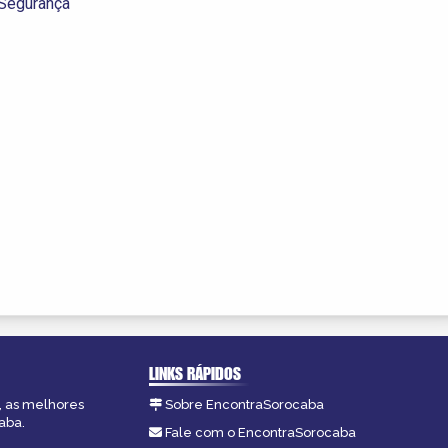
Segurança
LINKS RÁPIDOS
, as melhores
Sobre EncontraSorocaba
aba.
Fale com o EncontraSorocaba