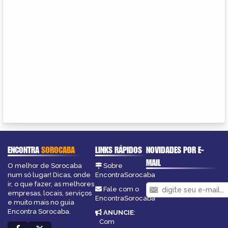
ENCONTRA
SOROCABA
LINKS RÁPIDOS
NOVIDADES POR E-
MAIL
O melhor de Sorocaba
Sobre
num só lugar! Dicas, onde
EncontraSorocaba
ir, o que fazer, as melhores
Fale com o
empresas, locais, serviços
EncontraSorocaba
e muito mais no guia
Encontra Sorocaba.
ANUNCIE
:
Com