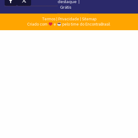
destaque
|
Grátis
Termos
|
Privacidade
|
Sitemap
Criado com
e
pelo time do EncontraBrasil