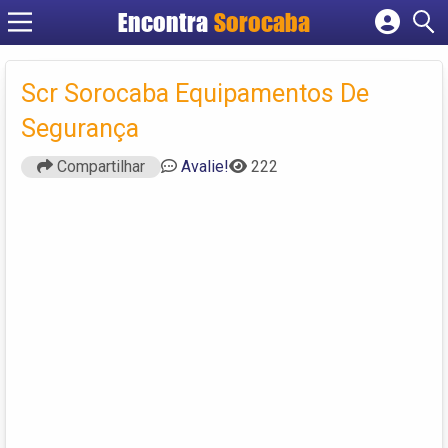
Encontra
Sorocaba
Cadastrar empresa
Fazer login
Scr Sorocaba Equipamentos De
Criar conta
Segurança
Compartilhar
Avalie!
222