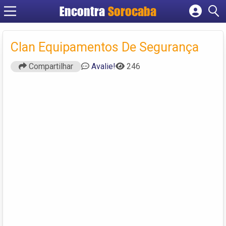
Encontra
Sorocaba
Cadastrar empresa
Fazer login
Clan Equipamentos De Segurança
Criar conta
Compartilhar
Avalie!
246