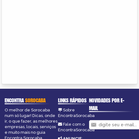
ENCONTRA
SOROCABA
LINKS RÁPIDOS
NOVIDADES POR E-
MAIL
O melhor de Sorocaba
Sobre
num só lugar! Dicas, onde
EncontraSorocaba
ir, o que fazer, as melhores
Fale com o
empresas, locais, serviços
EncontraSorocaba
e muito mais no guia
Encontra Sorocaba.
ANUNCIE
: