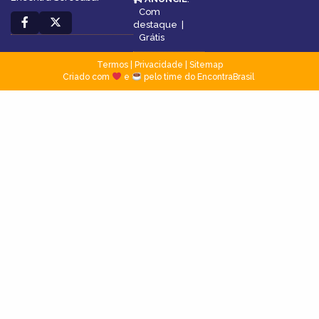
Com
destaque
|
Grátis
Termos
|
Privacidade
|
Sitemap
Criado com
e
pelo time do EncontraBrasil