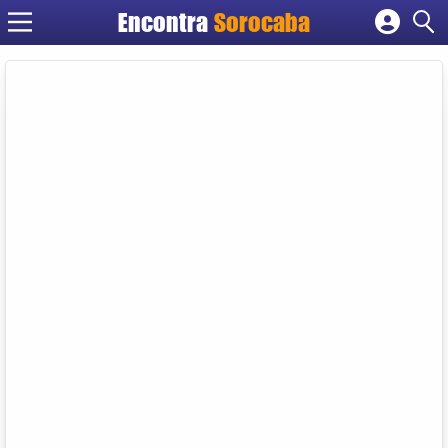
Encontra
Sorocaba
Cadastrar empresa
Fazer login
Criar conta