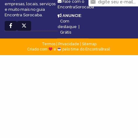
Fale com o
empresas, locais, serviços
EncontraSorocaba
e muito mais no guia
Encontra Sorocaba.
ANUNCIE
:
Com
destaque
|
Grátis
Termos
|
Privacidade
|
Sitemap
Criado com
e
pelo time do EncontraBrasil