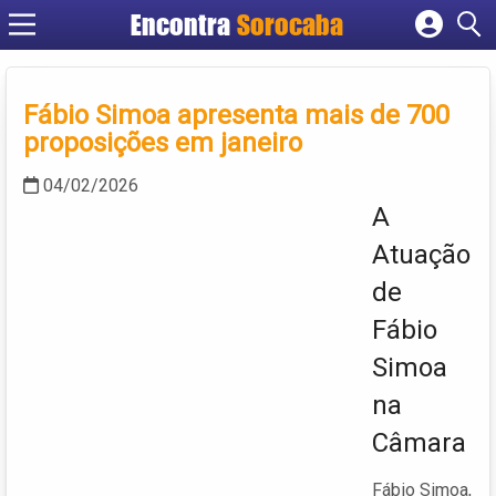
Encontra
Sorocaba
Cadastrar empresa
Fazer login
Fábio Simoa apresenta mais de 700
Criar conta
proposições em janeiro
04/02/2026
A
Atuação
de
Fábio
Simoa
na
Câmara
Fábio Simoa,