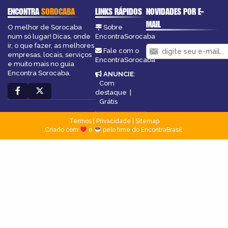
ENCONTRA
SOROCABA
LINKS RÁPIDOS
NOVIDADES POR E-
MAIL
O melhor de Sorocaba
Sobre
num só lugar! Dicas, onde
EncontraSorocaba
ir, o que fazer, as melhores
Fale com o
empresas, locais, serviços
EncontraSorocaba
e muito mais no guia
Encontra Sorocaba.
ANUNCIE
:
Com
destaque
|
Grátis
Termos
|
Privacidade
|
Sitemap
Criado com
e
pelo time do EncontraBrasil