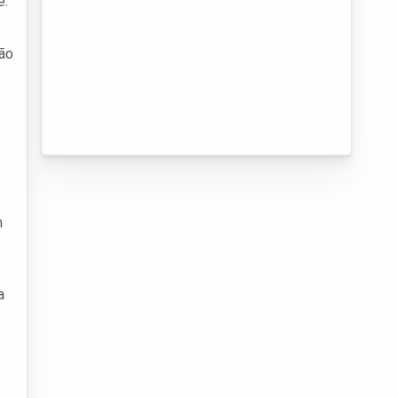
e.
tão
m
a