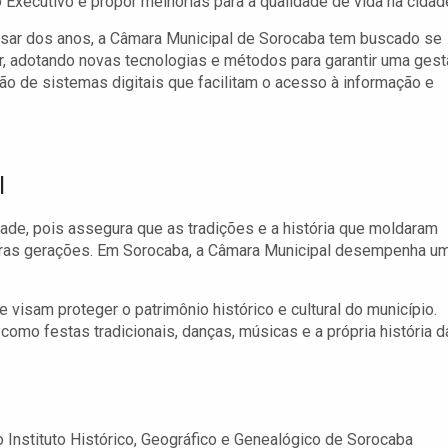
 o Executivo e propor melhorias para a qualidade de vida na cidad
sar dos anos, a Câmara Municipal de Sorocaba tem buscado se
, adotando novas tecnologias e métodos para garantir uma ges
ção de sistemas digitais que facilitam o acesso à informação e
l
dade, pois assegura que as tradições e a história que moldaram
uras gerações. Em Sorocaba, a Câmara Municipal desempenha u
e visam proteger o patrimônio histórico e cultural do município.
, como festas tradicionais, danças, músicas e a própria história d
 Instituto Histórico, Geográfico e Genealógico de Sorocaba