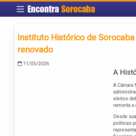
Encontra
Sorocaba
Instituto Histórico de Sorocaba 
renovado
11/05/2026
A Hist
A Câmara 
administra
eleitos de
remonta a 
Desde sua 
políticas 
representa