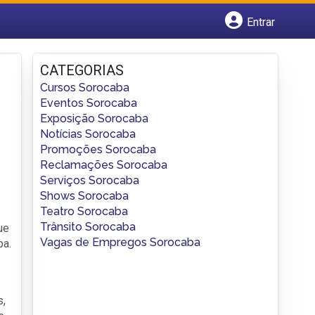
Entrar
Cadastrar empresa
Fazer login
CATEGORIAS
Criar conta
Cursos Sorocaba
Eventos Sorocaba
Exposição Sorocaba
Notícias Sorocaba
Promoções Sorocaba
Reclamações Sorocaba
Serviços Sorocaba
Shows Sorocaba
Teatro Sorocaba
Trânsito Sorocaba
ue
Vagas de Empregos Sorocaba
ba.
s,