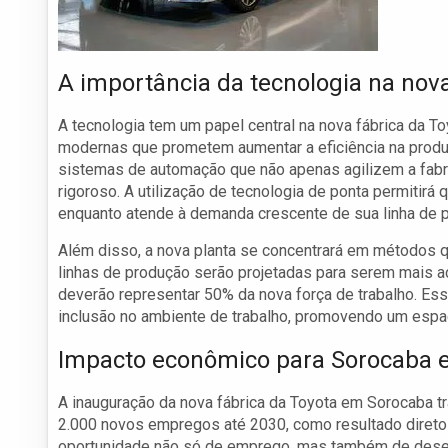
A importância da tecnologia na nov
A tecnologia tem um papel central na nova fábrica da To
modernas que prometem aumentar a eficiência na produ
sistemas de automação que não apenas agilizem a fab
rigoroso. A utilização de tecnologia de ponta permitir
enquanto atende à demanda crescente de sua linha de 
Além disso, a nova planta se concentrará em métodos qu
linhas de produção serão projetadas para serem mais a
deverão representar 50% da nova força de trabalho. Ess
inclusão no ambiente de trabalho, promovendo um espa
Impacto econômico para Sorocaba e
A inauguração da nova fábrica da Toyota em Sorocaba tr
2.000 novos empregos até 2030, como resultado direto 
oportunidade não só de emprego, mas também de desenv