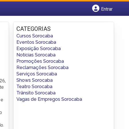
Entrar
Cadastrar empresa
Fazer login
CATEGORIAS
Criar conta
Cursos Sorocaba
Eventos Sorocaba
Exposição Sorocaba
Notícias Sorocaba
Promoções Sorocaba
Reclamações Sorocaba
Serviços Sorocaba
Shows Sorocaba
26,
Teatro Sorocaba
te
Trânsito Sorocaba
Vagas de Empregos Sorocaba
 e
o
o.