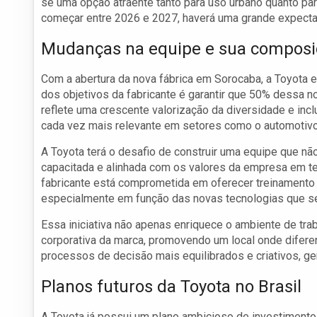
se uma opção atraente tanto para uso urbano quanto pa
começar entre 2026 e 2027, haverá uma grande expecta
Mudanças na equipe e sua composi
Com a abertura da nova fábrica em Sorocaba, a Toyota e
dos objetivos da fabricante é garantir que 50% dessa 
reflete uma crescente valorização da diversidade e inc
cada vez mais relevante em setores como o automotivo
A Toyota terá o desafio de construir uma equipe que 
capacitada e alinhada com os valores da empresa em te
fabricante está comprometida em oferecer treinamento c
especialmente em função das novas tecnologias que se
Essa iniciativa não apenas enriquece o ambiente de trab
corporativa da marca, promovendo um local onde difere
processos de decisão mais equilibrados e criativos, g
Planos futuros da Toyota no Brasil
A Toyota já possui um plano ambicioso de investimento n