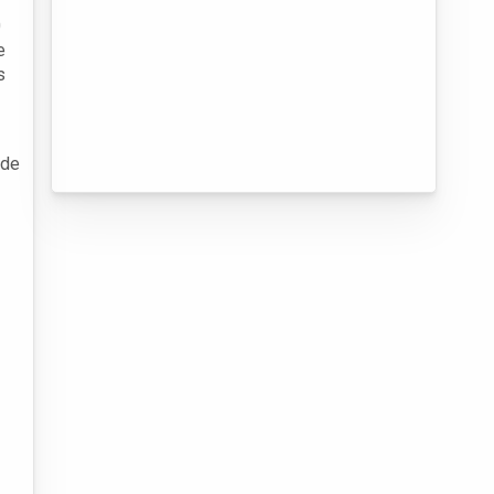
0
e
s
 de