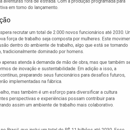
ra aventuras fora de estrada. Com a produção programada para
tiva em torno do lançamento.
ção
spera recrutar um total de 2.000 novos funcionários até 2030. U
nova força de trabalho seja composta por mulheres. Este movime
lusão dentro do ambiente de trabalho, algo que está se tornando
, tradicionalmente dominado por homens.
não apenas atenda à demanda de mão de obra, mas que também s
rmos de inovação e sustentabilidade. Em adição a isso, a
ontínuo, preparando seus funcionários para desafios futuros,
rão implementadas na fábrica.
alho, mas também é um esforço para diversificar a cultura
ntes perspectivas e experiências possam contribuir para
erando assim um ambiente de trabalho mais colaborativo.
o Brasil, que inclui um total de R$ 11 bilhões até 2030. Esse