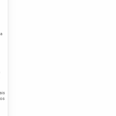
sa
a
s
ais
dos