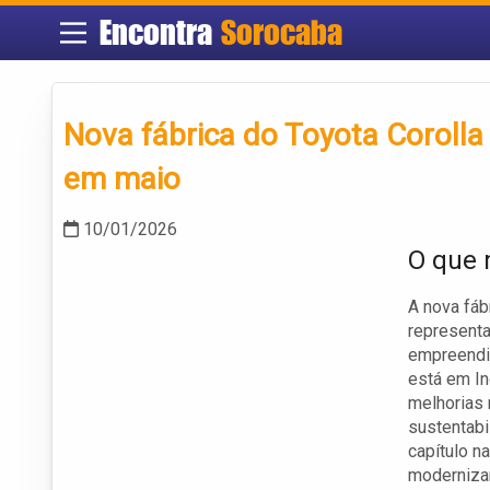
Encontra
Sorocaba
Nova fábrica do Toyota Coroll
em maio
10/01/2026
O que 
A nova fáb
representa
empreendim
está em I
melhorias 
sustentabi
capítulo na
moderniza