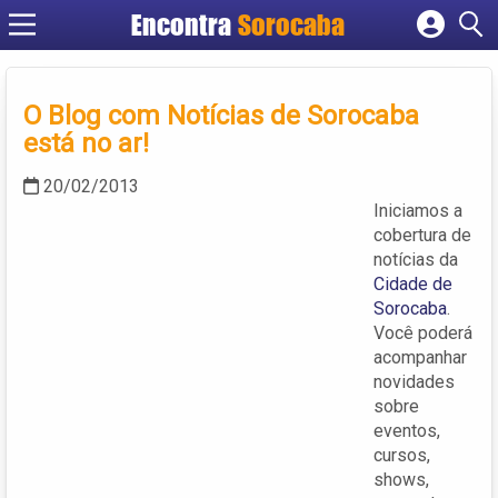
Encontra
Sorocaba
Cadastrar empresa
Fazer login
O Blog com Notícias de Sorocaba
Criar conta
está no ar!
20/02/2013
Iniciamos a
cobertura de
notícias da
Cidade de
Sorocaba
.
Você poderá
acompanhar
novidades
sobre
eventos,
cursos,
shows,