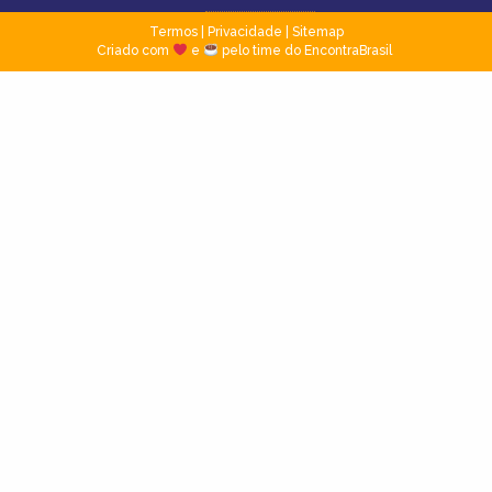
Termos
|
Privacidade
|
Sitemap
Criado com
e
pelo time do EncontraBrasil