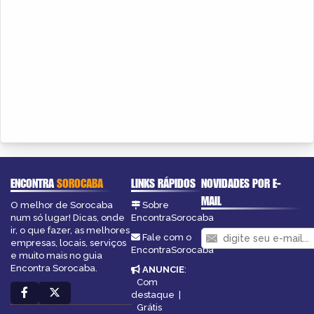
ENCONTRA
SOROCABA
LINKS RÁPIDOS
NOVIDADES POR E-
MAIL
O melhor de Sorocaba
Sobre
num só lugar! Dicas, onde
EncontraSorocaba
ir, o que fazer, as melhores
Fale com o
empresas, locais, serviços
EncontraSorocaba
e muito mais no guia
Encontra Sorocaba.
ANUNCIE
:
Com
destaque
|
Grátis