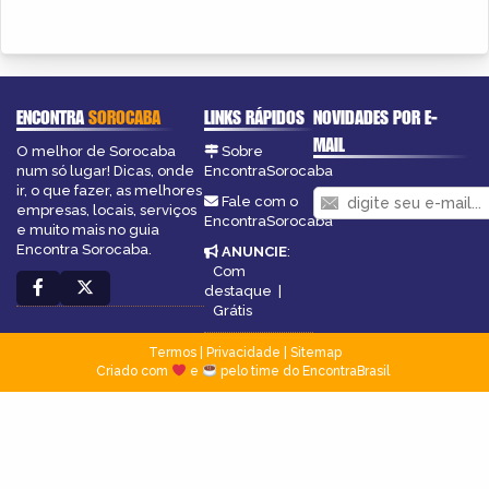
ENCONTRA
SOROCABA
LINKS RÁPIDOS
NOVIDADES POR E-
MAIL
O melhor de Sorocaba
Sobre
num só lugar! Dicas, onde
EncontraSorocaba
ir, o que fazer, as melhores
Fale com o
empresas, locais, serviços
EncontraSorocaba
e muito mais no guia
Encontra Sorocaba.
ANUNCIE
:
Com
destaque
|
Grátis
Termos
|
Privacidade
|
Sitemap
Criado com
e
pelo time do EncontraBrasil