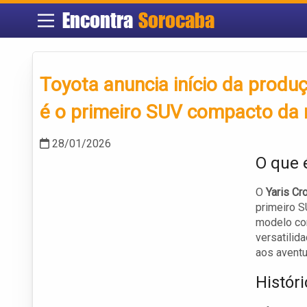
Encontra
Sorocaba
Toyota anuncia início da produ
é o primeiro SUV compacto da
28/01/2026
O que 
O
Yaris Cr
primeiro S
modelo co
versatilid
aos aventu
Histór