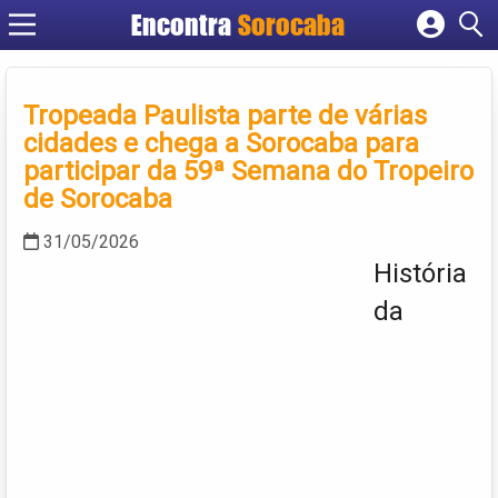
Encontra
Sorocaba
Cadastrar empresa
Fazer login
Tropeada Paulista parte de várias
Criar conta
cidades e chega a Sorocaba para
participar da 59ª Semana do Tropeiro
de Sorocaba
31/05/2026
História
da