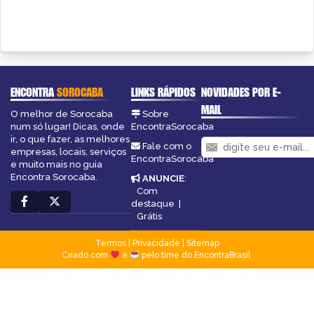
ENCONTRA
SOROCABA
LINKS RÁPIDOS
NOVIDADES POR E-
MAIL
O melhor de Sorocaba
Sobre
num só lugar! Dicas, onde
EncontraSorocaba
ir, o que fazer, as melhores
Fale com o
empresas, locais, serviços
EncontraSorocaba
e muito mais no guia
Encontra Sorocaba.
ANUNCIE
:
Com
destaque
|
Grátis
Termos
|
Privacidade
|
Sitemap
Criado com
e
pelo time do EncontraBrasil