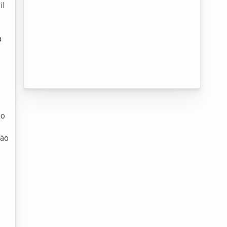
il
a
no
ção