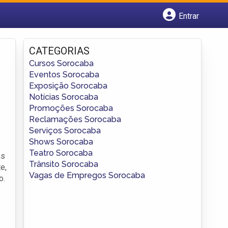
Entrar
Cadastrar empresa
Fazer login
CATEGORIAS
Criar conta
Cursos Sorocaba
Eventos Sorocaba
Exposição Sorocaba
Notícias Sorocaba
Promoções Sorocaba
Reclamações Sorocaba
Serviços Sorocaba
Shows Sorocaba
Teatro Sorocaba
as
Trânsito Sorocaba
e,
Vagas de Empregos Sorocaba
o.