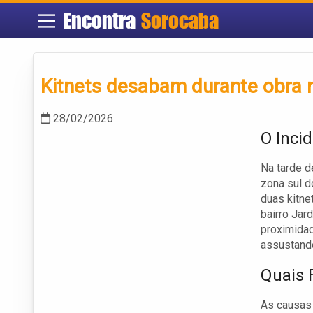
Encontra
Sorocaba
Kitnets desabam durante obra 
28/02/2026
O Inci
Na tarde d
zona sul d
duas kitne
bairro Jar
proximidad
assustand
Quais 
As causas 